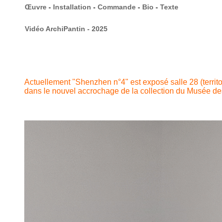
Œuvre
-
Installation
-
Commande
-
Bio
-
Texte
Vidéo ArchiPantin - 2025
Actuellement "Shenzhen n°4" est exposé salle 28 (territo
dans le nouvel accrochage de la collection du Musée d